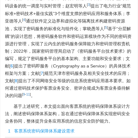
[
3
]
码设备的统一调度与实时管理；赵宏明等人
提出了电力行业“规范
标准+密码技术+最佳实践”3个维度支撑的密码应用和服务体系；李
[
4
]
亚德等人
通过软件定义边界和虚拟化等隔离技术构建密码资源
[
5
]
池，实现了密码服务的标准化与组件化；掌晓愚等人
基于“分层解
耦”的设计思想，将密码服务软件和密码运算模块作为不同的密码资
源进行管理，实现了云内生的密码服务保障能力和密码管理权责机
制；2022年，国家密码管理局启动了《密码服务平台技术要求》的
编写，规定了密码服务平台的基本架构、主要功能和安全要求；文
献[
6
]提出了密码即服务（Cryptography as a Service）的具体技术
框架与方案；文献[
7
]规范天津市密码服务及相关安全技术的应用；
文献[
8
]提出了不同网络安全等级的信息系统密码应用基本要求。如
何通过密码技术保护客票业务安全、密评合规成为客票业务亟待解
[
9
-
11
]
决的问题
。
基于上述研究，本文提出面向客票系统的密码保障体系设计方
法，阐述密码保障体系架构，旨在通过密码保障体系实现密码安全
业务协同，整体提升业务应用系统的信息安全防护能力。
1 客票系统密码保障体系建设需求