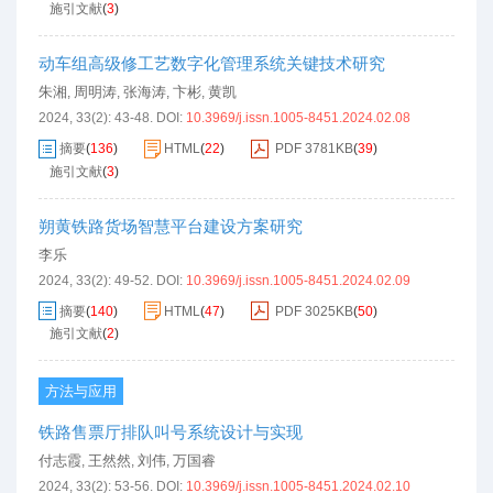
施引文献
(
3
)
动车组高级修工艺数字化管理系统关键技术研究
朱湘
周明涛
张海涛
卞彬
黄凯
,
,
,
,
2024, 33(2): 43-48.
DOI:
10.3969/j.issn.1005-8451.2024.02.08
摘要
(
136
)
HTML
(
22
)
PDF
3781KB
(
39
)
施引文献
(
3
)
朔黄铁路货场智慧平台建设方案研究
李乐
2024, 33(2): 49-52.
DOI:
10.3969/j.issn.1005-8451.2024.02.09
摘要
(
140
)
HTML
(
47
)
PDF
3025KB
(
50
)
施引文献
(
2
)
方法与应用
铁路售票厅排队叫号系统设计与实现
付志霞
王然然
刘伟
万国睿
,
,
,
2024, 33(2): 53-56.
DOI:
10.3969/j.issn.1005-8451.2024.02.10