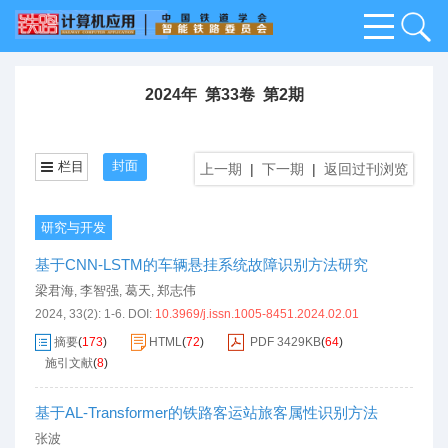
2024年 第33卷 第2期
封面
栏目
上一期
|
下一期
|
返回过刊浏览
研究与开发
基于CNN-LSTM的车辆悬挂系统故障识别方法研究
梁君海
李智强
葛天
郑志伟
,
,
,
2024, 33(2): 1-6.
DOI:
10.3969/j.issn.1005-8451.2024.02.01
摘要
(
173
)
HTML
(
72
)
PDF
3429KB
(
64
)
施引文献
(
8
)
基于AL-Transformer的铁路客运站旅客属性识别方法
张波