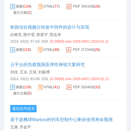
摘要
(
134
)
HTML
(
77
)
PDF
3041KB
(
26
)
施引文献
(
2
)
铁路综合视频分转发中间件的设计与实现
白根亮
陈中雷
郭星宇
郭志华
,
,
,
2024, 33(2): 57-62.
DOI:
10.3969/j.issn.1005-8451.2024.02.11
摘要
(
116
)
HTML
(
48
)
PDF
3715KB
(
28
)
云平台的负载预测及弹性伸缩方案研究
刘佳
王冰
王琛
刘振博
,
,
,
2024, 33(2): 63-66.
DOI:
10.3969/j.issn.1005-8451.2024.02.12
摘要
(
129
)
HTML
(
41
)
PDF
2604KB
(
33
)
施引文献
(
5
)
通信信号技术
基于超椭球Markov的列车控制中心剩余使用寿命预测
王康
齐金平
,