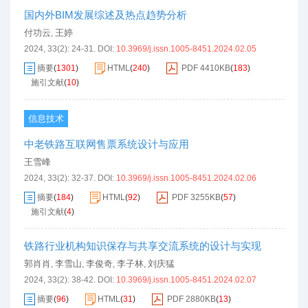
国内外BIM发展综述及热点趋势分析
付功云
王婷
,
2024, 33(2): 24-31.
DOI:
10.3969/j.issn.1005-8451.2024.02.05
摘要
(
1301
)
HTML
(
240
)
PDF
4410KB
(
183
)
施引文献
(
10
)
信息技术
中老铁路互联网售票系统设计与应用
王雪峰
2024, 33(2): 32-37.
DOI:
10.3969/j.issn.1005-8451.2024.02.06
摘要
(
184
)
HTML
(
92
)
PDF
3255KB
(
57
)
施引文献
(
4
)
铁路行业机构知识保存与共享交流系统的设计与实现
郭肖肖
李雪山
李俊奇
李子林
刘庆猛
,
,
,
,
2024, 33(2): 38-42.
DOI:
10.3969/j.issn.1005-8451.2024.02.07
摘要
(
96
)
HTML
(
31
)
PDF
2880KB
(
13
)