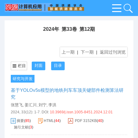
2024年 第33卷 第12期
上一期
|
下一期
|
返回过刊浏览
封面
目录
栏目
研究与开发
基于YOLOv5s模型的地铁列车车顶关键部件检测算法研
究
张慧飞
姜汇川
刘宁
李洪
,
,
,
2024, 33(12): 1-7.
DOI:
10.3969/j.issn.1005-8451.2024.12.01
摘要
(
85
)
HTML
(
44
)
PDF
3152KB
(
40
)
施引文献
(
3
)