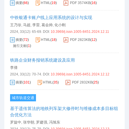
摘要
(
66
)
HTML
(
19
)
PDF
3574KB
(
16
)
中铁银通卡账户线上应用系统的设计与实现
王乃珍
马超
李雷
葛会帅
化小刚
,
,
,
,
2024, 33(12): 65-69.
DOI:
10.3969/j.issn.1005-8451.2024.12.11
摘要
(
72
)
HTML
(
18
)
PDF
2823KB
(
12
)
施引文献
(
1
)
铁路企业财务报销系统建设及应用
李倩
2024, 33(12): 70-74.
DOI:
10.3969/j.issn.1005-8451.2024.12.12
摘要
(
101
)
HTML
(
35
)
PDF
2832KB
(
25
)
城市轨道交通
基于遗传算法的地铁列车架大修停时与维修成本多目标组
合优化方法
罗旋中
张华朝
罗建强
冯旭东
,
,
,
2024, 33(12): 75-79.
DOI:
10.3969/j.issn.1005-8451.2024.12.13