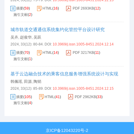
摘要
(
59
)
HTML
(
16
)
PDF
2693KB
(
12
)
施引文献
(
2
)
城市轨道交通通信系统集约化管控平台设计研究
吴卉
赵俊华
吴跃
,
,
2024, 33(12): 80-84.
DOI:
10.3969/j.issn.1005-8451.2024.12.14
摘要
(
70
)
HTML
(
14
)
PDF
3217KB
(
11
)
施引文献
(
1
)
基于云边融合技术的乘客信息服务增强系统设计与实现
韩佩瑶
田源
陶韬
,
,
2024, 33(12): 85-89.
DOI:
10.3969/j.issn.1005-8451.2024.12.15
摘要
(
105
)
HTML
(
41
)
PDF
2962KB
(
33
)
施引文献
(
4
)
京ICP备12043220号-2