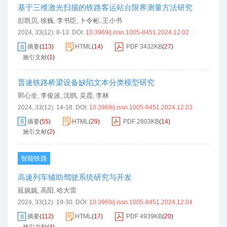
基于三维激光扫描的铁路客运站台限界测量方法研究
彭凯贝
徐巍
李书臣
卜令彬
王小书
,
,
,
,
2024, 33(12): 8-13.
DOI:
10.3969/j.issn.1005-8451.2024.12.02
摘要
(
113
)
HTML
(
14
)
PDF
3432KB
(
27
)
施引文献
(
1
)
普速铁路桥梁设备缺陷文本分类模型研究
郭心全
李俊波
沈鹍
吴霞
李林
,
,
,
,
2024, 33(12): 14-18.
DOI:
10.3969/j.issn.1005-8451.2024.12.03
摘要
(
55
)
HTML
(
29
)
PDF
2803KB
(
14
)
施引文献
(
2
)
智能铁路
高速列车辅助驾驶系统研究与开发
延娓娓
高阳
哈大雷
,
,
2024, 33(12): 19-30.
DOI:
10.3969/j.issn.1005-8451.2024.12.04
摘要
(
112
)
HTML
(
17
)
PDF
4939KB
(
20
)