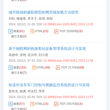
施引文献
(
4
)
城市级倾斜摄影模型的网页端加载方法研究
刘钊
梅傲寒
李木子
高强
孙阳
,
,
,
,
2024, 33(12): 31-36.
DOI:
10.3969/j.issn.1005-8451.2024.12.05
摘要
(
81
)
HTML
(
25
)
PDF
2936KB
(
19
)
施引文献
(
2
)
基于物联网的铁路客站设备管理系统设计与实现
高德华
张翔
吴兴华
刘小燕
,
,
,
2024, 33(12): 37-41.
DOI:
10.3969/j.issn.1005-8451.2024.12.06
摘要
(
182
)
HTML
(
48
)
PDF
3170KB
(
49
)
施引文献
(
7
)
轨道作业车车门控制与视频监控系统的设计与实现
姜有光
姚勇
邓永烈
李军
,
,
,
2024, 33(12): 42-46.
DOI:
10.3969/j.issn.1005-8451.2024.12.07
摘要
(
57
)
HTML
(
15
)
PDF
2957KB
(
14
)
施引文献
(
1
)