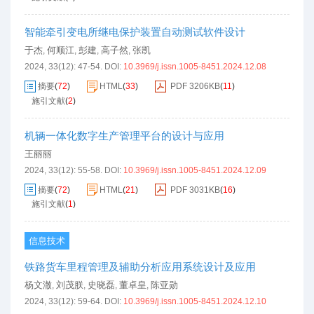
智能牵引变电所继电保护装置自动测试软件设计
于杰
何顺江
彭建
高子然
张凯
,
,
,
,
2024, 33(12): 47-54.
DOI:
10.3969/j.issn.1005-8451.2024.12.08
摘要
(
72
)
HTML
(
33
)
PDF
3206KB
(
11
)
施引文献
(
2
)
机辆一体化数字生产管理平台的设计与应用
王丽丽
2024, 33(12): 55-58.
DOI:
10.3969/j.issn.1005-8451.2024.12.09
摘要
(
72
)
HTML
(
21
)
PDF
3031KB
(
16
)
施引文献
(
1
)
信息技术
铁路货车里程管理及辅助分析应用系统设计及应用
杨文澈
刘茂朕
史晓磊
董卓皇
陈亚勋
,
,
,
,
2024, 33(12): 59-64.
DOI:
10.3969/j.issn.1005-8451.2024.12.10