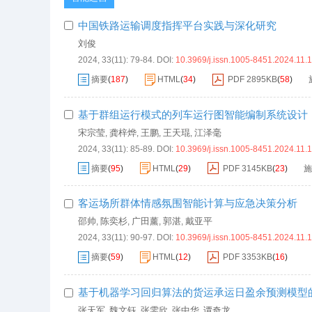
中国铁路运输调度指挥平台实践与深化研究
刘俊
2024, 33(11): 79-84.
DOI:
10.3969/j.issn.1005-8451.2024.11.
摘要
(
187
)
HTML
(
34
)
PDF
2895KB
(
58
)
基于群组运行模式的列车运行图智能编制系统设计
宋宗莹
龚梓烨
王鹏
王天琨
江泽毫
,
,
,
,
2024, 33(11): 85-89.
DOI:
10.3969/j.issn.1005-8451.2024.11.
摘要
(
95
)
HTML
(
29
)
PDF
3145KB
(
23
)
施
客运场所群体情感氛围智能计算与应急决策分析
邵帅
陈奕杉
广田薰
郭湛
戴亚平
,
,
,
,
2024, 33(11): 90-97.
DOI:
10.3969/j.issn.1005-8451.2024.11.
摘要
(
59
)
HTML
(
12
)
PDF
3353KB
(
16
)
基于机器学习回归算法的货运承运日盈余预测模型
张天军
魏文钰
张雯欣
张中华
谭奇龙
,
,
,
,