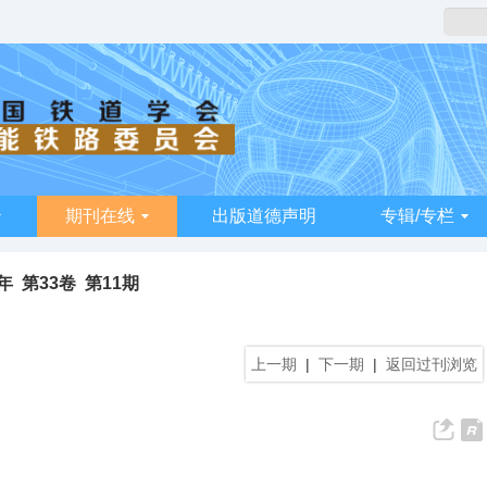
期刊在线
出版道德声明
专辑/专栏
4年 第33卷 第11期
上一期
|
下一期
|
返回过刊浏览