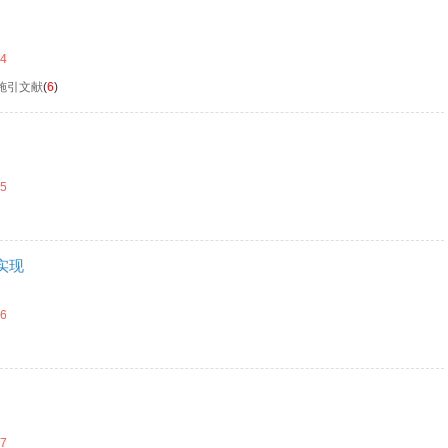
04
施引文献
(
6
)
05
实现
06
07