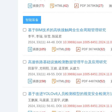
摘要
(
77
)
HTML
(
42
)
PDF
3679KB
(
27
)
施
智能装备
基于BIM技术的高铁接触网全生命周期管理研究
李平
李瑞
张雪
陈延君
,
,
,
2024, 33(11): 44-48.
DOI:
10.3969/j.issn.1005-8451.2024.11.
摘要
(
105
)
HTML
(
33
)
PDF
3674KB
(
32
)
高速铁路基础设施检测数据管理平台及应用研究
田新宇
尤明熙
王婧
孟景辉
从建力
,
,
,
,
2024, 33(11): 49-55.
DOI:
10.3969/j.issn.1005-8451.2024.11.
摘要
(
158
)
HTML
(
31
)
PDF
4487KB
(
52
)
基于改进YOLOv8人员检测模型的视觉安全检测方
王鹏展
马露露
王震宇
武鹏
,
,
,
2024, 33(11): 56-61.
DOI:
10.3969/j.issn.1005-8451.2024.11.