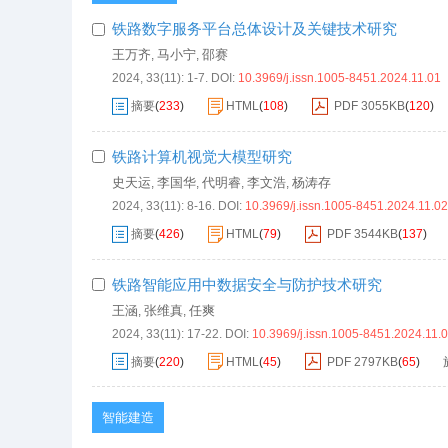
铁路数字服务平台总体设计及关键技术研究
王万齐
马小宁
邵赛
,
,
2024, 33(11): 1-7.
DOI:
10.3969/j.issn.1005-8451.2024.11.01
摘要
(
233
)
HTML
(
108
)
PDF
3055KB
(
120
)
铁路计算机视觉大模型研究
史天运
李国华
代明睿
李文浩
杨涛存
,
,
,
,
2024, 33(11): 8-16.
DOI:
10.3969/j.issn.1005-8451.2024.11.02
摘要
(
426
)
HTML
(
79
)
PDF
3544KB
(
137
)
铁路智能应用中数据安全与防护技术研究
王涵
张维真
任爽
,
,
2024, 33(11): 17-22.
DOI:
10.3969/j.issn.1005-8451.2024.11.
摘要
(
220
)
HTML
(
45
)
PDF
2797KB
(
65
)
智能建造