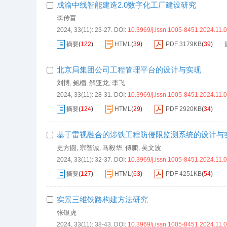
成渝中线智能建造2.0数字化工厂建设研究
李传富
2024, 33(11): 23-27.
DOI:
10.3969/j.issn.1005-8451.2024.11.
摘要
(
122
)
HTML
(
39
)
PDF
3179KB
(
39
)
北京局集团公司工程管理平台的设计与实现
刘博
鲍榴
解亚龙
李飞
,
,
,
2024, 33(11): 28-31.
DOI:
10.3969/j.issn.1005-8451.2024.11.
摘要
(
124
)
HTML
(
29
)
PDF
2920KB
(
34
)
基于雷视融合的涉铁工程防侵限监测系统的设计与
史方圆
宗智诚
马毅华
傅鹏
吴文波
,
,
,
,
2024, 33(11): 32-37.
DOI:
10.3969/j.issn.1005-8451.2024.11.
摘要
(
127
)
HTML
(
63
)
PDF
4251KB
(
54
)
实景三维铁路构建方法研究
张银虎
2024, 33(11): 38-43.
DOI:
10.3969/j.issn.1005-8451.2024.11.