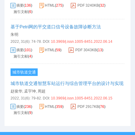
摘要
(
136
)
HTML
(
275
)
PDF
3240KB
(
32
)
施引文献
(
6
)
基于Petri网的平交道口信号设备故障诊断方法
朱明
2022, 31(6): 74-78.
DOI:
10.3969/j.issn.1005-8451.2022.06.14
摘要
(
101
)
HTML
(
59
)
PDF
3043KB
(
13
)
施引文献
(
4
)
城市轨道交通
城市轨道交通智慧车站运行与综合管理平台的设计与实现
赵俊华
孟宇坤
周超
,
,
2022, 31(6): 79-82.
DOI:
10.3969/j.issn.1005-8451.2022.06.15
摘要
(
236
)
HTML
(
359
)
PDF
2917KB
(
76
)
施引文献
(
9
)