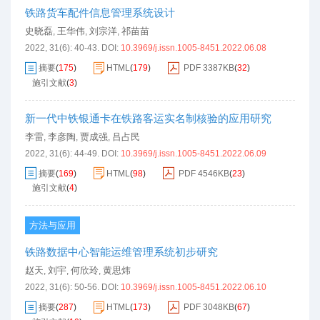
铁路货车配件信息管理系统设计
史晓磊
王华伟
刘宗洋
祁苗苗
,
,
,
2022, 31(6): 40-43.
DOI:
10.3969/j.issn.1005-8451.2022.06.08
摘要
(
175
)
HTML
(
179
)
PDF
3387KB
(
32
)
施引文献
(
3
)
新一代中铁银通卡在铁路客运实名制核验的应用研究
李雷
李彦陶
贾成强
吕占民
,
,
,
2022, 31(6): 44-49.
DOI:
10.3969/j.issn.1005-8451.2022.06.09
摘要
(
169
)
HTML
(
98
)
PDF
4546KB
(
23
)
施引文献
(
4
)
方法与应用
铁路数据中心智能运维管理系统初步研究
赵天
刘宇
何欣玲
黄思炜
,
,
,
2022, 31(6): 50-56.
DOI:
10.3969/j.issn.1005-8451.2022.06.10
摘要
(
287
)
HTML
(
173
)
PDF
3048KB
(
67
)