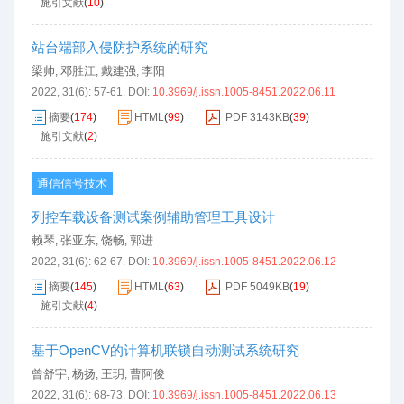
施引文献
(
10
)
站台端部入侵防护系统的研究
梁帅
邓胜江
戴建强
李阳
,
,
,
2022, 31(6): 57-61.
DOI:
10.3969/j.issn.1005-8451.2022.06.11
摘要
(
174
)
HTML
(
99
)
PDF
3143KB
(
39
)
施引文献
(
2
)
通信信号技术
列控车载设备测试案例辅助管理工具设计
赖琴
张亚东
饶畅
郭进
,
,
,
2022, 31(6): 62-67.
DOI:
10.3969/j.issn.1005-8451.2022.06.12
摘要
(
145
)
HTML
(
63
)
PDF
5049KB
(
19
)
施引文献
(
4
)
基于OpenCV的计算机联锁自动测试系统研究
曾舒宇
杨扬
王玥
曹阿俊
,
,
,
2022, 31(6): 68-73.
DOI:
10.3969/j.issn.1005-8451.2022.06.13