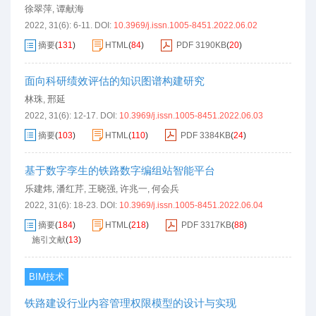
徐翠萍
谭献海
,
2022, 31(6): 6-11.
DOI:
10.3969/j.issn.1005-8451.2022.06.02
摘要
(
131
)
HTML
(
84
)
PDF
3190KB
(
20
)
面向科研绩效评估的知识图谱构建研究
林珠
邢延
,
2022, 31(6): 12-17.
DOI:
10.3969/j.issn.1005-8451.2022.06.03
摘要
(
103
)
HTML
(
110
)
PDF
3384KB
(
24
)
基于数字孪生的铁路数字编组站智能平台
乐建炜
潘红芹
王晓强
许兆一
何会兵
,
,
,
,
2022, 31(6): 18-23.
DOI:
10.3969/j.issn.1005-8451.2022.06.04
摘要
(
184
)
HTML
(
218
)
PDF
3317KB
(
88
)
施引文献
(
13
)
BIM技术
铁路建设行业内容管理权限模型的设计与实现