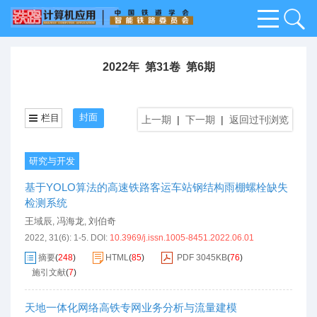
2022年 第31卷 第6期
封面
栏目
上一期
|
下一期
|
返回过刊浏览
研究与开发
基于YOLO算法的高速铁路客运车站钢结构雨棚螺栓缺失
检测系统
王域辰
冯海龙
刘伯奇
,
,
2022, 31(6): 1-5.
DOI:
10.3969/j.issn.1005-8451.2022.06.01
摘要
(
248
)
HTML
(
85
)
PDF
3045KB
(
76
)
施引文献
(
7
)
天地一体化网络高铁专网业务分析与流量建模