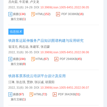
吕向茹
牛宏睿
卢文龙
,
,
2022, 31(6): 24-29.
DOI:
10.3969/j.issn.1005-8451.2022.06.05
摘要
(
134
)
HTML
(
152
)
PDF
3038KB
(
16
)
施引文献
(
1
)
信息技术
铁路客运延伸服务产品知识图谱构建与应用研究
翁湦元
阎志远
朱建军
张启蒙
,
,
,
2022, 31(6): 30-35.
DOI:
10.3969/j.issn.1005-8451.2022.06.06
摘要
(
194
)
HTML
(
67
)
PDF
2946KB
(
45
)
施引文献
(
8
)
铁路客票系统云培训平台设计及应用
江琳
张志强
贾静
张以诚
胡晨阳
,
,
,
,
2022, 31(6): 36-39.
DOI:
10.3969/j.issn.1005-8451.2022.06.07
摘要
(
97
)
HTML
(
72
)
PDF
3642KB
(
31
)
施引文献
(
1
)