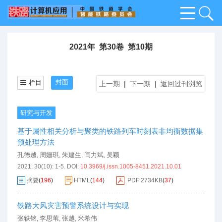
2021年 第30卷 第10期
封面
栏目
上一期
|
下一期
|
返回过刊浏览
研究与开发
基于属性相关分析与聚类的铁路列车时刻表非均衡数据集
预处理方法
孔德越
周姗琪
朱建生
闫力斌
吴颖
,
,
,
,
2021, 30(10): 1-5.
DOI:
10.3969/j.issn.1005-8451.2021.10.01
摘要
(
196
)
HTML
(
144
)
PDF
2734KB
(
37
)
铁路大风灾害预警系统设计与实现
张轶铭
李思苇
张越
米希伟
,
,
,