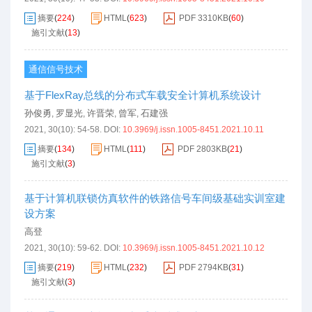
摘要
(
224
)
HTML
(
623
)
PDF
3310KB
(
60
)
施引文献
(
13
)
通信信号技术
基于FlexRay总线的分布式车载安全计算机系统设计
孙俊勇
罗显光
许晋荣
曾军
石建强
,
,
,
,
2021, 30(10): 54-58.
DOI:
10.3969/j.issn.1005-8451.2021.10.11
摘要
(
134
)
HTML
(
111
)
PDF
2803KB
(
21
)
施引文献
(
3
)
基于计算机联锁仿真软件的铁路信号车间级基础实训室建
设方案
高登
2021, 30(10): 59-62.
DOI:
10.3969/j.issn.1005-8451.2021.10.12
摘要
(
219
)
HTML
(
232
)
PDF
2794KB
(
31
)
施引文献
(
3
)