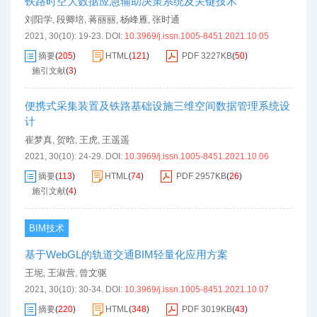
铁路时空大数据应急辅助决策系统及关键技术
刘阳学
段卿培
蒋丽丽
杨峰雁
张时通
,
,
,
,
2021, 30(10): 19-23.
DOI:
10.3969/j.issn.1005-8451.2021.10.05
摘要
(
205
)
HTML
(
121
)
PDF
3227KB
(
50
)
施引文献
(
3
)
便携式采集装置及铁路基础设施三维空间数据管理系统设
计
崔梦真
贺晗
王虎
王遥遥
,
,
,
2021, 30(10): 24-29.
DOI:
10.3969/j.issn.1005-8451.2021.10.06
摘要
(
113
)
HTML
(
74
)
PDF
2957KB
(
26
)
施引文献
(
4
)
BIM技术
基于WebGL的轨道交通BIM轻量化应用方案
王坭
王淑营
曾文驱
,
,
2021, 30(10): 30-34.
DOI:
10.3969/j.issn.1005-8451.2021.10.07
摘要
(
220
)
HTML
(
348
)
PDF
3019KB
(
43
)