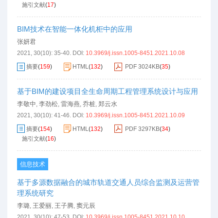
施引文献
(
17
)
BIM技术在智能一体化机柜中的应用
张妍君
2021, 30(10): 35-40.
DOI:
10.3969/j.issn.1005-8451.2021.10.08
摘要
(
159
)
HTML
(
132
)
PDF
3024KB
(
35
)
基于BIM的建设项目全生命周期工程管理系统设计与应用
李敬中
李劲松
雷海燕
乔桩
郑云水
,
,
,
,
2021, 30(10): 41-46.
DOI:
10.3969/j.issn.1005-8451.2021.10.09
摘要
(
154
)
HTML
(
132
)
PDF
3297KB
(
34
)
施引文献
(
16
)
信息技术
基于多源数据融合的城市轨道交通人员综合监测及运营管
理系统研究
李璐
王爱丽
王子腾
窦元辰
,
,
,
2021, 30(10): 47-53.
DOI:
10.3969/j.issn.1005-8451.2021.10.10