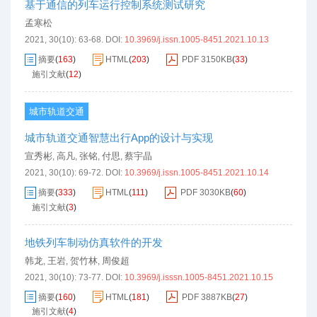
基于通信的列车运行控制系统测试研究
孟寒松
2021, 30(10): 63-68.
DOI:
10.3969/j.issn.1005-8451.2021.10.13
摘要
(
163
)
HTML
(
203
)
PDF
3150KB
(
33
)
施引文献
(
12
)
城市轨道交通
城市轨道交通智慧出行App的设计与实现
宣秀彬
高凡
张铭
付思
蔡宇晶
,
,
,
,
2021, 30(10): 69-72.
DOI:
10.3969/j.issn.1005-8451.2021.10.14
摘要
(
333
)
HTML
(
111
)
PDF
3030KB
(
60
)
施引文献
(
3
)
地铁列车制动仿真软件的开发
韩龙
王岩
贺竹林
周俊超
,
,
,
2021, 30(10): 73-77.
DOI:
10.3969/j.isssn.1005-8451.2021.10.15
摘要
(
160
)
HTML
(
181
)
PDF
3887KB
(
27
)
施引文献
(
4
)