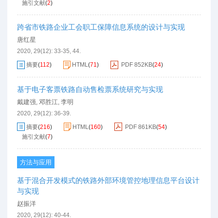
施引文献
(
2
)
跨省市铁路企业工会职工保障信息系统的设计与实现
唐红星
2020, 29(12): 33-35, 44.
摘要
(
112
)
HTML
(
71
)
PDF
852KB
(
24
)
基于电子客票铁路自动售检票系统研究与实现
戴建强
邓胜江
李明
,
,
2020, 29(12): 36-39.
摘要
(
216
)
HTML
(
160
)
PDF
861KB
(
54
)
施引文献
(
7
)
方法与应用
基于混合开发模式的铁路外部环境管控地理信息平台设计
与实现
赵振洋
2020, 29(12): 40-44.