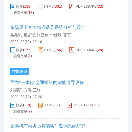
摘要
(
138
)
HTML
(
301
)
PDF
1397KB
(
32
)
施引文献
(
13
)
多场景下客流精准诱导系统分析与设计
吴兆斌
杨志强
张亚敏
钟仕辰
张可
,
,
,
,
2020, 29(12): 12-16.
摘要
(
275
)
HTML
(
156
)
PDF
1396KB
(
28
)
施引文献
(
7
)
智能铁路
面向“一体化”交通枢纽的智能引导设备
刘硕研
方凯
王静
,
,
2020, 29(12): 17-20.
摘要
(
119
)
HTML
(
69
)
PDF
817KB
(
30
)
施引文献
(
7
)
铁路机车乘务员智能实时监测系统研究