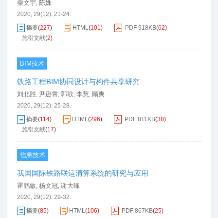
柴文宇
陈姝
,
2020, 29(12): 21-24.
摘要
(
227
)
HTML
(
101
)
PDF
918KB
(
62
)
施引文献
(
2
)
BIM技术
铁路工程BIM协同设计与构件共享研究
刘北胜
尹逊霄
郭歌
李慧
顾爽
,
,
,
,
2020, 29(12): 25-28.
摘要
(
114
)
HTML
(
296
)
PDF
811KB
(
38
)
施引文献
(
17
)
信息技术
我国国际铁路联运清算系统的研究与应用
霍鹏敏
杨文冠
谢大锋
,
,
2020, 29(12): 29-32.
摘要
(
85
)
HTML
(
106
)
PDF
867KB
(
25
)