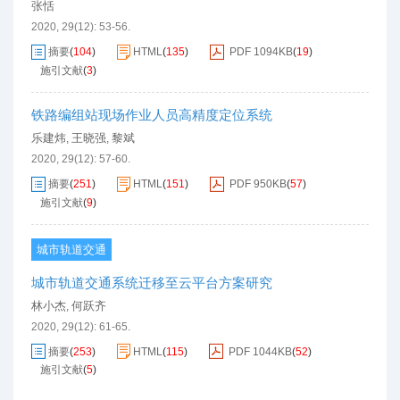
张恬
2020, 29(12): 53-56.
摘要
(
104
)
HTML
(
135
)
PDF
1094KB
(
19
)
施引文献
(
3
)
铁路编组站现场作业人员高精度定位系统
乐建炜
王晓强
黎斌
,
,
2020, 29(12): 57-60.
摘要
(
251
)
HTML
(
151
)
PDF
950KB
(
57
)
施引文献
(
9
)
城市轨道交通
城市轨道交通系统迁移至云平台方案研究
林小杰
何跃齐
,
2020, 29(12): 61-65.
摘要
(
253
)
HTML
(
115
)
PDF
1044KB
(
52
)
施引文献
(
5
)