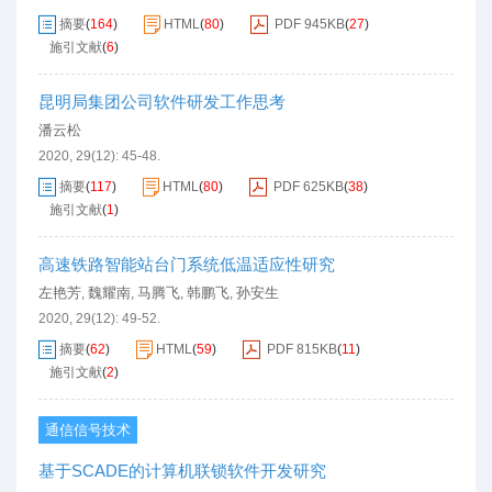
摘要
(
164
)
HTML
(
80
)
PDF
945KB
(
27
)
施引文献
(
6
)
昆明局集团公司软件研发工作思考
潘云松
2020, 29(12): 45-48.
摘要
(
117
)
HTML
(
80
)
PDF
625KB
(
38
)
施引文献
(
1
)
高速铁路智能站台门系统低温适应性研究
左艳芳
魏耀南
马腾飞
韩鹏飞
孙安生
,
,
,
,
2020, 29(12): 49-52.
摘要
(
62
)
HTML
(
59
)
PDF
815KB
(
11
)
施引文献
(
2
)
通信信号技术
基于SCADE的计算机联锁软件开发研究