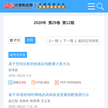
2020年 第29卷 第12期
封面
栏目
上一期
|
下一期
|
返回过刊浏览
研究与开发
基于空间分析的铁路征地数量计算方法
孙泽昌
2020, 29(12): 1-6.
摘要
(
134
)
HTML
(
82
)
PDF
836KB
(
25
)
基于3D卷积神经网络的高铁轨道质量指数预测方法
赵正阳
吴艳华
程智博
王云龙
,
,
,
2020, 29(12): 7-11, 16.