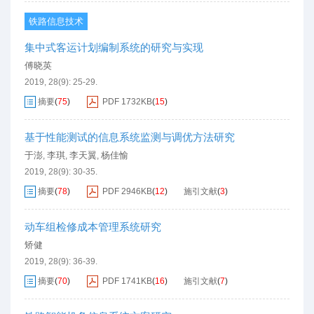
铁路信息技术
集中式客运计划编制系统的研究与实现
傅晓英
2019, 28(9): 25-29.
摘要
(
75
)
PDF
1732KB
(
15
)
基于性能测试的信息系统监测与调优方法研究
于澎
李琪
李天翼
杨佳愉
,
,
,
2019, 28(9): 30-35.
摘要
(
78
)
PDF
2946KB
(
12
)
施引文献
(
3
)
动车组检修成本管理系统研究
矫健
2019, 28(9): 36-39.
摘要
(
70
)
PDF
1741KB
(
16
)
施引文献
(
7
)