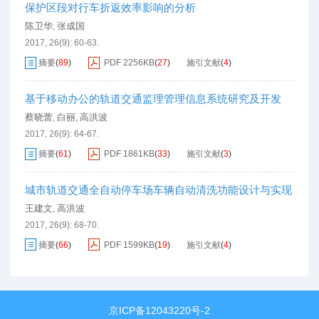
保护区段对行车折返效率影响的分析
陈卫华
张成国
,
2017, 26(9): 60-63.
摘要
(
89
)
PDF
2256KB
(
27
)
施引文献
(
4
)
基于移动办公的轨道交通监理管理信息系统研究及开发
蔡晓蕾
白丽
高洪波
,
,
2017, 26(9): 64-67.
摘要
(
61
)
PDF
1861KB
(
33
)
施引文献
(
3
)
城市轨道交通全自动停车场车辆自动清洗功能设计与实现
王建文
高洪波
,
2017, 26(9): 68-70.
摘要
(
66
)
PDF
1599KB
(
19
)
施引文献
(
4
)
京ICP备12043220号-2