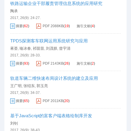
铁路运输企业干部履责管理信息系统的应用研究
陶承
2017, 26(9): 24-27.
摘要
(
62
)
PDF
2088KB
(
19
)
施引文献
(
4
)
TPDS探测客车联网运用系统研究与应用
蒋荟
喻冰春
祁苗苗
刘茂朕
曾宇清
,
,
,
,
2017, 26(9): 28-33.
摘要
(
93
)
PDF
2143KB
(
26
)
施引文献
(
2
)
轨道车辆二维快速布局设计系统的建立及应用
王广明
张绍东
郭玉亮
,
,
2017, 26(9): 34-37.
摘要
(
65
)
PDF
2011KB
(
20
)
基于JavaScript的富客户端表格绘制库开发
刘钊
2017, 26(9): 38-43.