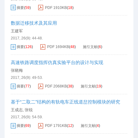
摘要
(
59
)
PDF
1910KB
(
18
)
数据迁移技术及其应用
王建军
2017, 26(9): 44-48.
摘要
(
126
)
PDF
1694KB
(
48
)
施引文献
(
6
)
高速铁路调度指挥仿真实验平台的设计与实现
张晓梅
2017, 26(9): 49-53.
摘要
(
77
)
PDF
2068KB
(
38
)
施引文献
(
19
)
基于“二取二”结构的有轨电车正线道岔控制模块的研究
王成志
张锐
,
2017, 26(9): 54-59.
摘要
(
69
)
PDF
1791KB
(
12
)
施引文献
(
4
)