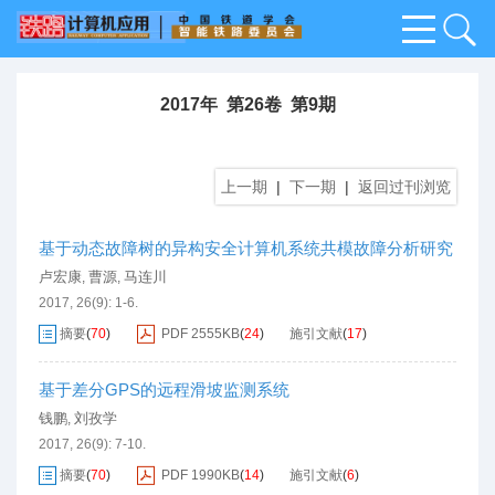
2017年 第26卷 第9期
上一期
|
下一期
|
返回过刊浏览
基于动态故障树的异构安全计算机系统共模故障分析研究
卢宏康
曹源
马连川
,
,
2017, 26(9): 1-6.
摘要
(
70
)
PDF
2555KB
(
24
)
施引文献
(
17
)
基于差分GPS的远程滑坡监测系统
钱鹏
刘孜学
,
2017, 26(9): 7-10.
摘要
(
70
)
PDF
1990KB
(
14
)
施引文献
(
6
)