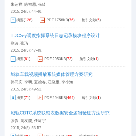
朱运祥
陈福恩
张琦
,
,
2015, 24(5): 44-46.
摘要
(
128
)
PDF
1758KB
(
76
)
施引文献
(
5
)
TDCS-y调度指挥系统日志记录模块程序设计
张涛
张琦
,
2015, 24(5): 47-49.
摘要
(
81
)
PDF
2953KB
(
72
)
施引文献
(
1
)
城轨车载视频播放系统媒体管理方案研究
孙同庆
李明
夏德春
汪晓臣
李小海
,
,
,
,
2015, 24(5): 49-52.
摘要
(
71
)
PDF
2948KB
(
464
)
施引文献
(
1
)
城轨CBTC系统联锁表数据安全逻辑验证方法研究
张淼
黄友能
任啸宇
,
,
2015, 24(5): 53-57.