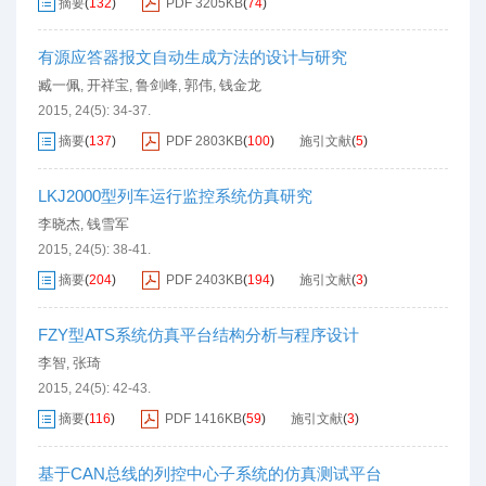
摘要
(
132
)
PDF
3205KB
(
74
)
有源应答器报文自动生成方法的设计与研究
臧一佩
开祥宝
鲁剑峰
郭伟
钱金龙
,
,
,
,
2015, 24(5): 34-37.
摘要
(
137
)
PDF
2803KB
(
100
)
施引文献
(
5
)
LKJ2000型列车运行监控系统仿真研究
李晓杰
钱雪军
,
2015, 24(5): 38-41.
摘要
(
204
)
PDF
2403KB
(
194
)
施引文献
(
3
)
FZY型ATS系统仿真平台结构分析与程序设计
李智
张琦
,
2015, 24(5): 42-43.
摘要
(
116
)
PDF
1416KB
(
59
)
施引文献
(
3
)
基于CAN总线的列控中心子系统的仿真测试平台