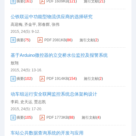
摘要
(
161
)
PDF
1609KB
(
121
)
施引文献
(
21
)
公铁联运中功能型物流供应商的选择研究
高迎梅
齐金平
郭春辉
张伟
,
,
,
2015, 24(5): 9-12.
摘要
(
75
)
PDF
2081KB
(
86
)
施引文献
(
2
)
基于Arduino微控器的立交桥水位监控及报警系统
敖翔
2015, 24(5): 13-16.
摘要
(
102
)
PDF
1914KB
(
154
)
施引文献
(
2
)
动车组运行安全联网监控系统总体架构设计
李莉
史天运
贾志凯
,
,
2015, 24(5): 17-20.
摘要
(
105
)
PDF
1773KB
(
88
)
施引文献
(
4
)
车站公共数据查询系统的开发与应用