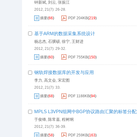
钟新斌
刘云
张振江
,
,
2012, 21(7): 26-28.
摘要
(
66
)
PDF
204KB
(
219
)
基于ARM的数据采集系统设计
杨志杰
石骥硕
徐宁
王财进
,
,
,
2012, 21(7): 29-32.
摘要
(
60
)
PDF
755KB
(
150
)
钢轨焊接数据库的开发与应用
李力
高文会
宋宏图
,
,
2012, 21(7): 33.
摘要
(
68
)
PDF
1188KB
(
94
)
MPLS L3VPN组网中BGP协议路由汇聚的标签分
于俊锋
陈常嘉
程树纲
,
,
2012, 21(7): 36-39.
摘要
(
58
)
PDF
259KB
(
163
)