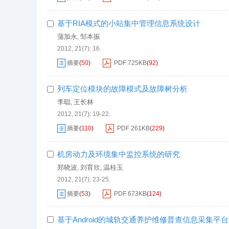
基于RIA模式的小站集中管理信息系统设计
蒲加永
邹本振
,
2012, 21(7): 16.
摘要
(
50
)
PDF
725KB
(
92
)
列车定位模块的故障模式及故障树分析
李聪
王长林
,
2012, 21(7): 19-22.
摘要
(
110
)
PDF
261KB
(
229
)
机房动力及环境集中监控系统的研究
郑晓波
刘育欣
温桂玉
,
,
2012, 21(7): 23-25.
摘要
(
53
)
PDF
673KB
(
124
)
基于Android的城轨交通养护维修普查信息采集平