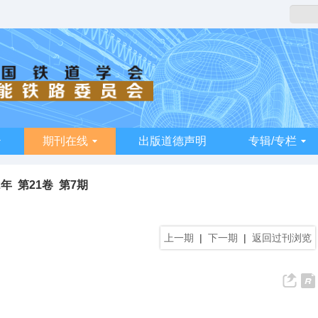
期刊在线
出版道德声明
专辑/专栏
2年 第21卷 第7期
上一期
|
下一期
|
返回过刊浏览