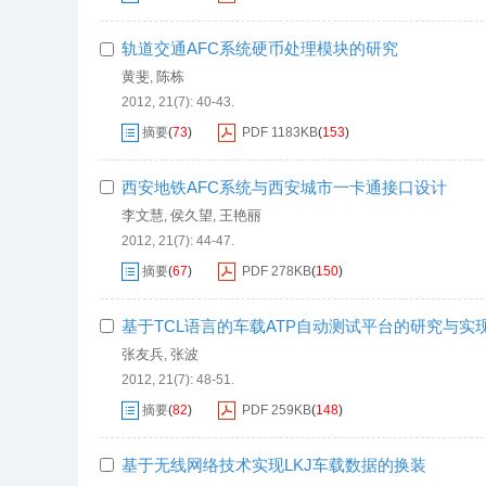
轨道交通AFC系统硬币处理模块的研究
黄斐
陈栋
,
2012, 21(7): 40-43.
摘要
(
73
)
PDF
1183KB
(
153
)
西安地铁AFC系统与西安城市一卡通接口设计
李文慧
侯久望
王艳丽
,
,
2012, 21(7): 44-47.
摘要
(
67
)
PDF
278KB
(
150
)
基于TCL语言的车载ATP自动测试平台的研究与实
张友兵
张波
,
2012, 21(7): 48-51.
摘要
(
82
)
PDF
259KB
(
148
)
基于无线网络技术实现LKJ车载数据的换装