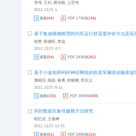
李伟
王剑
蔡伯根
上官伟
,
,
,
2012, 21(7): 1.
摘要
(
44
)
PDF
273KB
(
146
)
基于集成模糊推理的列车运行舒适度评价方法及应
侯赞
陈德旺
李焱
,
,
2012, 21(7): 4-7.
摘要
(
54
)
PDF
243KB
(
282
)
基于小波包和RBF神经网络的轨道车辆滚动轴承故
潘丽莎
陈皓
秦勇
程晓卿
邢宗义
,
,
,
,
2012, 21(7): 8-11.
摘要
(
104
)
PDF
268KB
(
469
)
列控数据完备性建模方法研究
程忆佳
王俊峰
,
2012, 21(7): 12-15.
摘要
(
91
)
PDF
289KB
(
116
)