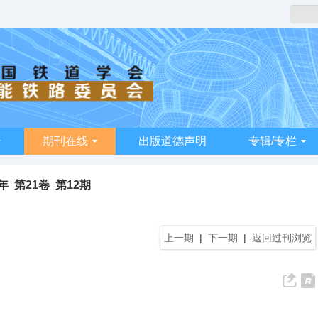
期刊在线
出版道德声明
专辑/专栏
2年 第21卷 第12期
上一期
|
下一期
|
返回过刊浏览