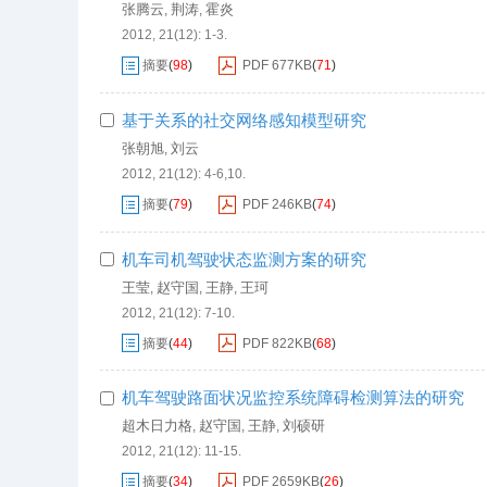
张腾云
荆涛
霍炎
,
,
2012, 21(12): 1-3.
摘要
(
98
)
PDF
677KB
(
71
)
基于关系的社交网络感知模型研究
张朝旭
刘云
,
2012, 21(12): 4-6,10.
摘要
(
79
)
PDF
246KB
(
74
)
机车司机驾驶状态监测方案的研究
王莹
赵守国
王静
王珂
,
,
,
2012, 21(12): 7-10.
摘要
(
44
)
PDF
822KB
(
68
)
机车驾驶路面状况监控系统障碍检测算法的研究
超木日力格
赵守国
王静
刘硕研
,
,
,
2012, 21(12): 11-15.
摘要
(
34
)
PDF
2659KB
(
26
)