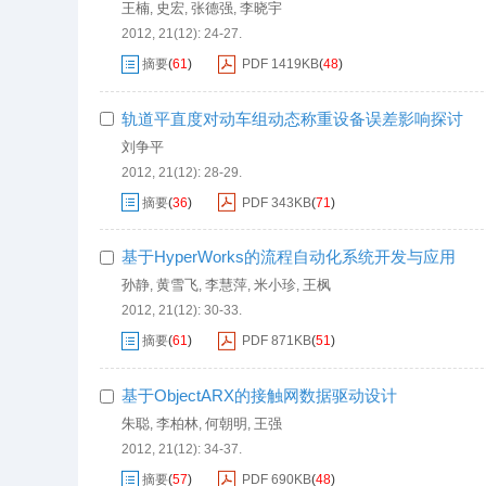
王楠
史宏
张德强
李晓宇
,
,
,
2012, 21(12): 24-27.
摘要
(
61
)
PDF
1419KB
(
48
)
轨道平直度对动车组动态称重设备误差影响探讨
刘争平
2012, 21(12): 28-29.
摘要
(
36
)
PDF
343KB
(
71
)
基于HyperWorks的流程自动化系统开发与应用
孙静
黄雪飞
李慧萍
米小珍
王枫
,
,
,
,
2012, 21(12): 30-33.
摘要
(
61
)
PDF
871KB
(
51
)
基于ObjectARX的接触网数据驱动设计
朱聪
李柏林
何朝明
王强
,
,
,
2012, 21(12): 34-37.
摘要
(
57
)
PDF
690KB
(
48
)