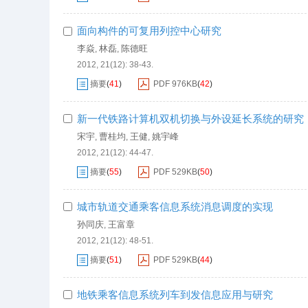
面向构件的可复用列控中心研究
李焱
林磊
陈德旺
,
,
2012, 21(12): 38-43.
摘要
(
41
)
PDF
976KB
(
42
)
新一代铁路计算机双机切换与外设延长系统的研究
宋宇
曹桂均
王健
姚宇峰
,
,
,
2012, 21(12): 44-47.
摘要
(
55
)
PDF
529KB
(
50
)
城市轨道交通乘客信息系统消息调度的实现
孙同庆
王富章
,
2012, 21(12): 48-51.
摘要
(
51
)
PDF
529KB
(
44
)
地铁乘客信息系统列车到发信息应用与研究