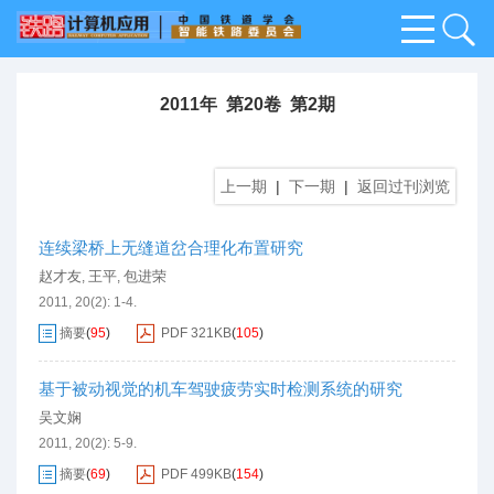
2011年 第20卷 第2期
上一期
|
下一期
|
返回过刊浏览
连续梁桥上无缝道岔合理化布置研究
赵才友
王平
包进荣
,
,
2011, 20(2): 1-4.
摘要
(
95
)
PDF
321KB
(
105
)
基于被动视觉的机车驾驶疲劳实时检测系统的研究
吴文娴
2011, 20(2): 5-9.
摘要
(
69
)
PDF
499KB
(
154
)