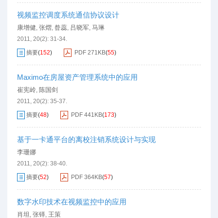
视频监控调度系统通信协议设计
康增健
张熠
昝蕊
吕晓军
马琳
,
,
,
,
2011, 20(2): 31-34.
摘要
(
152
)
PDF
271KB
(
55
)
Maximo在房屋资产管理系统中的应用
崔宪岭
陈国剑
,
2011, 20(2): 35-37.
摘要
(
48
)
PDF
441KB
(
173
)
基于一卡通平台的离校注销系统设计与实现
李珊娜
2011, 20(2): 38-40.
摘要
(
52
)
PDF
364KB
(
57
)
数字水印技术在视频监控中的应用
肖坦
张铎
王策
,
,