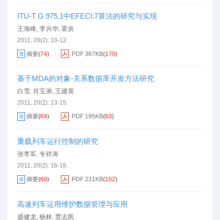
ITU-T G.975.1中EFECI.7算法的研究与实现
王海峰
李兴华
霍炎
,
,
2011, 20(2): 10-12.
摘要
(
74
)
PDF
367KB
(
170
)
基于MDA的对象-关系数据库开发方法研究
白雪
肖宝弟
王建英
,
,
2011, 20(2): 13-15.
摘要
(
64
)
PDF
195KB
(
63
)
重载列车运行控制的研究
张李军
专祥涛
,
2011, 20(2): 16-18.
摘要
(
60
)
PDF
231KB
(
102
)
高速列车运用维护数据管理与应用
盛健龙
杨林
贾志凯
,
,