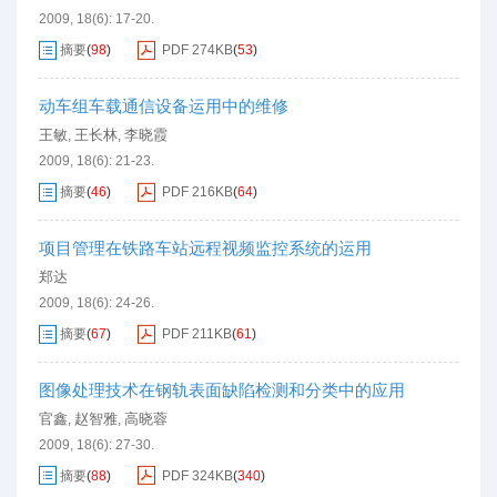
2009, 18(6): 17-20.
摘要
(
98
)
PDF
274KB
(
53
)
动车组车载通信设备运用中的维修
王敏
王长林
李晓霞
,
,
2009, 18(6): 21-23.
摘要
(
46
)
PDF
216KB
(
64
)
项目管理在铁路车站远程视频监控系统的运用
郑达
2009, 18(6): 24-26.
摘要
(
67
)
PDF
211KB
(
61
)
图像处理技术在钢轨表面缺陷检测和分类中的应用
官鑫
赵智雅
高晓蓉
,
,
2009, 18(6): 27-30.
摘要
(
88
)
PDF
324KB
(
340
)