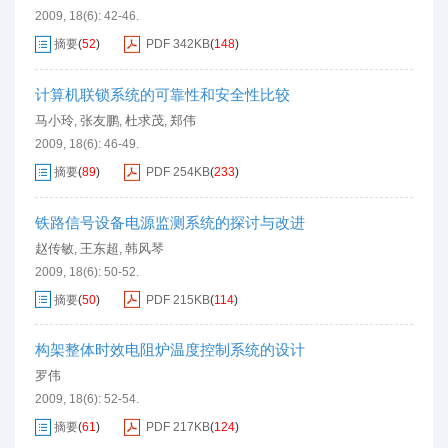
2009, 18(6): 42-46.
摘要
(
52
)
PDF
342KB
(
148
)
计算机联锁系统的可靠性和安全性比较
马小玲
张友鹏
杜求茂
郑伟
,
,
,
2009, 18(6): 46-49.
摘要
(
89
)
PDF
254KB
(
233
)
铁路信号设备电源监测系统的探讨与改进
赵传敏
王东超
韩风琴
,
,
2009, 18(6): 50-52.
摘要
(
50
)
PDF
215KB
(
114
)
构架整体时效电阻炉温度控制系统的设计
罗伟
2009, 18(6): 52-54.
摘要
(
61
)
PDF
217KB
(
124
)