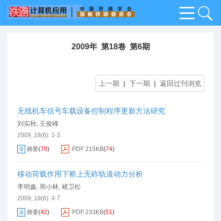
2009年 第18卷 第6期
上一期
|
下一期
|
返回过刊浏览
无线机车信号车载设备控制程序更新方法研究
刘实秋
王俊峰
,
2009, 18(6): 1-3.
摘要
(
70
)
PDF
215KB
(
74
)
移动荷载作用下桥上无砟轨道动力分析
李明鑫
周小林
褚卫松
,
,
2009, 18(6): 4-7.
摘要
(
42
)
PDF
233KB
(
51
)