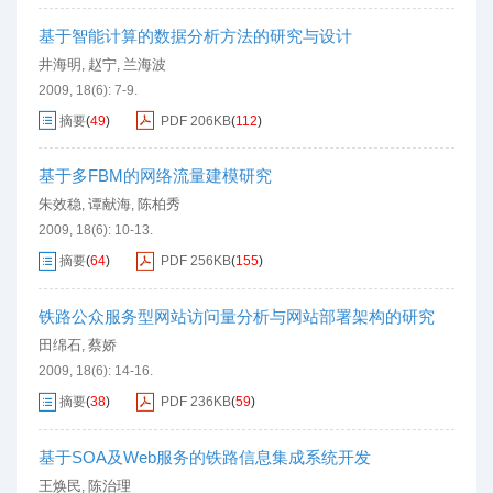
基于智能计算的数据分析方法的研究与设计
井海明
赵宁
兰海波
,
,
2009, 18(6): 7-9.
摘要
(
49
)
PDF
206KB
(
112
)
基于多FBM的网络流量建模研究
朱效稳
谭献海
陈柏秀
,
,
2009, 18(6): 10-13.
摘要
(
64
)
PDF
256KB
(
155
)
铁路公众服务型网站访问量分析与网站部署架构的研究
田绵石
蔡娇
,
2009, 18(6): 14-16.
摘要
(
38
)
PDF
236KB
(
59
)
基于SOA及Web服务的铁路信息集成系统开发
王焕民
陈治理
,