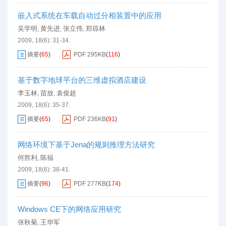
嵌入式系统在车载自动过分相装置中的应用
吴学明
黄先进
张立伟
郑琼林
,
,
,
2009, 18(6): 31-34.
摘要
(
65
)
PDF
295KB
(
116
)
基于数字地球平台的三维虚拟酒店建设
李玉林
苗放
袁俊超
,
,
2009, 18(6): 35-37.
摘要
(
65
)
PDF
236KB
(
91
)
网络环境下基于Jena的规则推理方法研究
何胜利
陈福
,
2009, 18(6): 38-41.
摘要
(
96
)
PDF
277KB
(
174
)
Windows CE下的网络应用研究
张秋菊
王华军
,