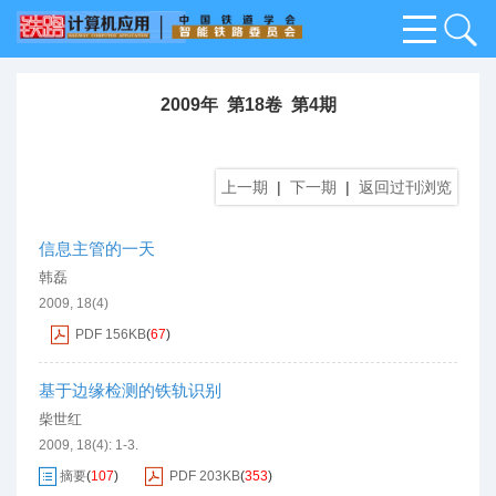
2009年 第18卷 第4期
上一期
|
下一期
|
返回过刊浏览
信息主管的一天
韩磊
2009, 18(4)
PDF
156KB
(
67
)
基于边缘检测的铁轨识别
柴世红
2009, 18(4): 1-3.
摘要
(
107
)
PDF
203KB
(
353
)