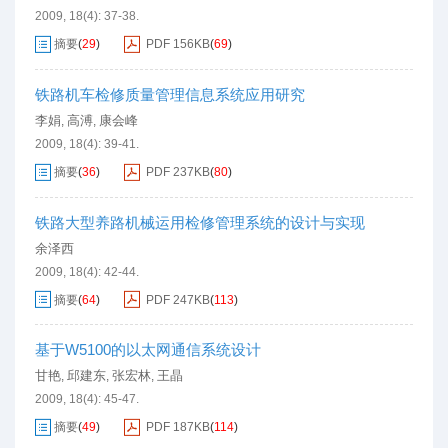
2009, 18(4): 37-38.
摘要
(
29
)
PDF
156KB
(
69
)
铁路机车检修质量管理信息系统应用研究
李娟
高溥
康会峰
,
,
2009, 18(4): 39-41.
摘要
(
36
)
PDF
237KB
(
80
)
铁路大型养路机械运用检修管理系统的设计与实现
余泽西
2009, 18(4): 42-44.
摘要
(
64
)
PDF
247KB
(
113
)
基于W5100的以太网通信系统设计
甘艳
邱建东
张宏林
王晶
,
,
,
2009, 18(4): 45-47.
摘要
(
49
)
PDF
187KB
(
114
)