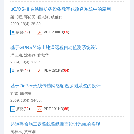
μC/OS-Ⅱ在铁路机务设备数字化改造系统中的应用
梁书旺
郭佑民
程大海
咸俊伟
,
,
,
2009, 18(4): 28-30.
摘要
(
47
)
PDF
208KB
(
69
)
基于GPRS的冻土地温远程自动监测系统设计
冯云梅
沈海燕
蒋秋华
,
,
2009, 18(4): 31-34.
摘要
(
44
)
PDF
281KB
(
64
)
基于ZigBee无线传感网络轴温探测系统的设计
刘娟
郭佑民
,
2009, 18(4): 34-36.
摘要
(
33
)
PDF
191KB
(
68
)
起道整修施工铁路线路纵断面设计系统的实现
黄福林
黄守刚
,