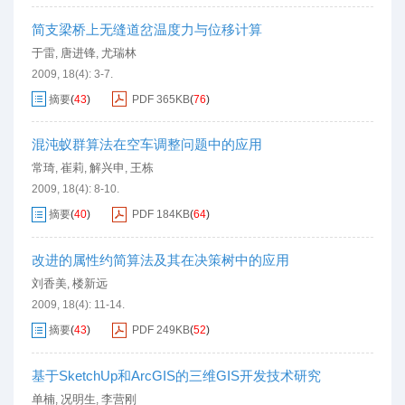
简支梁桥上无缝道岔温度力与位移计算
于雷
唐进锋
尤瑞林
,
,
2009, 18(4): 3-7.
摘要
(
43
)
PDF
365KB
(
76
)
混沌蚁群算法在空车调整问题中的应用
常琦
崔莉
解兴申
王栋
,
,
,
2009, 18(4): 8-10.
摘要
(
40
)
PDF
184KB
(
64
)
改进的属性约简算法及其在决策树中的应用
刘香美
楼新远
,
2009, 18(4): 11-14.
摘要
(
43
)
PDF
249KB
(
52
)
基于SketchUp和ArcGIS的三维GIS开发技术研究
单楠
况明生
李营刚
,
,