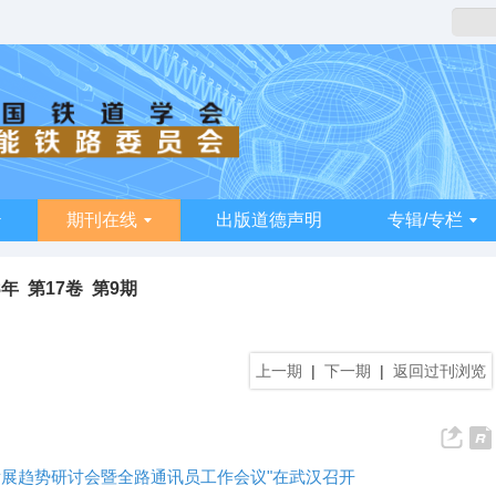
期刊在线
出版道德声明
专辑/专栏
8年 第17卷 第9期
上一期
|
下一期
|
返回过刊浏览
发展趋势研讨会暨全路通讯员工作会议"在武汉召开