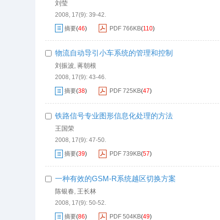
刘莹
2008, 17(9): 39-42.
摘要
(
46
)
PDF
766KB
(
110
)
物流自动导引小车系统的管理和控制
刘振波
蒋朝根
,
2008, 17(9): 43-46.
摘要
(
38
)
PDF
725KB
(
47
)
铁路信号专业图形信息化处理的方法
王国荣
2008, 17(9): 47-50.
摘要
(
39
)
PDF
739KB
(
57
)
一种有效的GSM-R系统越区切换方案
陈银春
王长林
,
2008, 17(9): 50-52.
摘要
(
86
)
PDF
504KB
(
49
)