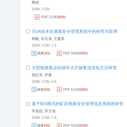
陶韬
2008, 17(9)
PDF
213KB
(
89
)
SOA技术在调度命令管理系统中的研究与应用
阎帆
肖宝弟
王建英
,
,
2008, 17(9): 1-3.
摘要
(
45
)
PDF
503KB
(
56
)
大型铁路客运站候车大厅旅客流优化方法研究
殷红军
罗赛
,
2008, 17(9): 4-6.
摘要
(
50
)
PDF
512KB
(
84
)
基于B/S模式的矿区铁路安全管理信息系统的研究
常振廷
郑万成
,
2008, 17(9): 7-9.
摘要
(
40
)
PDF
551KB
(
58
)