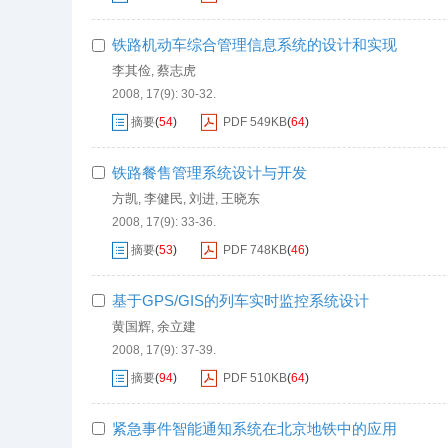
铁路机动车综合管理信息系统的设计和实现
李其俭
蔡志虎
,
2008, 17(9): 30-32.
摘要
(
54
)
PDF
549KB
(
64
)
铁路餐售管理系统设计与开发
方凯
李健民
刘进
王晓东
,
,
,
2008, 17(9): 33-36.
摘要
(
53
)
PDF
748KB
(
46
)
基于GPS/GIS的列车实时监控系统设计
黄国辉
余立建
,
2008, 17(9): 37-39.
摘要
(
94
)
PDF
510KB
(
64
)
紧急事件智能通知系统在北京地铁中的应用