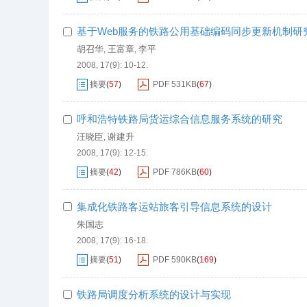
基于Web服务的铁路公用基础编码同步更新机制研
胡召华
王富章
李平
,
,
2008, 17(9): 10-12.
摘要
(
57
)
PDF
531KB
(
67
)
呼和浩特铁路局货运综合信息服务系统的研究
汪晓臣
谢建升
,
2008, 17(9): 12-15.
摘要
(
42
)
PDF
786KB
(
60
)
集成化铁路客运站旅客引导信息系统的设计
朱国志
2008, 17(9): 16-18.
摘要
(
51
)
PDF
590KB
(
169
)
铁路局调度分析系统的设计与实现