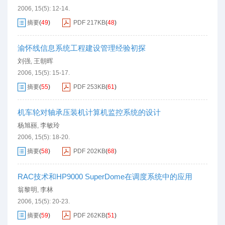
2006, 15(5): 12-14.
摘要
(
49
)
PDF
217KB
(
48
)
渝怀线信息系统工程建设管理经验初探
刘强
王朝晖
,
2006, 15(5): 15-17.
摘要
(
55
)
PDF
253KB
(
61
)
机车轮对轴承压装机计算机监控系统的设计
杨旭丽
李敏玲
,
2006, 15(5): 18-20.
摘要
(
58
)
PDF
202KB
(
68
)
RAC技术和HP9000 SuperDome在调度系统中的应用
翁黎明
李林
,
2006, 15(5): 20-23.
摘要
(
59
)
PDF
262KB
(
51
)