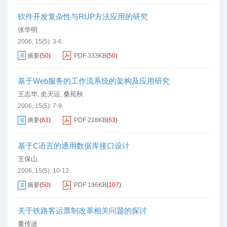
软件开发复杂性与RUP方法应用的研究
张华明
2006, 15(5): 3-6.
摘要
(
50
)
PDF
333KB
(
50
)
基于Web服务的工作流系统的架构及应用研究
王志华
史天运
桑苑秋
,
,
2006, 15(5): 7-9.
摘要
(
63
)
PDF
218KB
(
63
)
基于C语言的通用数据库接口设计
王保山
2006, 15(5): 10-12.
摘要
(
50
)
PDF
196KB
(
107
)
关于铁路客运票制改革相关问题的探讨
董传波