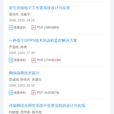
牵引供电电子工作票系统设计与应用
黄佳作
张建平
,
2006, 15(5): 24-26.
摘要
(
63
)
PDF
198KB
(
84
)
一种基于GPRS技术的远程监控解决方案
尹逊政
路勇
,
2006, 15(5): 27-30.
摘要
(
64
)
PDF
270KB
(
198
)
网络隔离技术探讨
贾成强
孙玫肖
朱建生
,
,
2006, 15(5): 30-33.
摘要
(
94
)
PDF
364KB
(
79
)
传输网综合网管系统中告警流程的设计与实现
刘晓敬
周华春
杨芳南
,
,