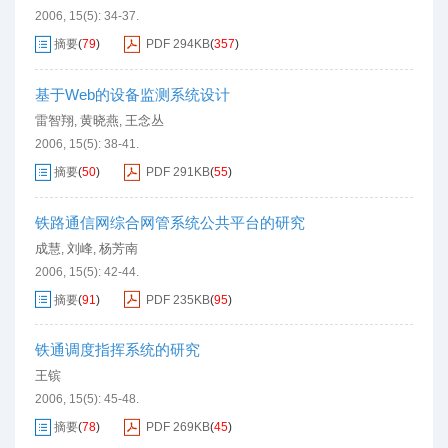
2006, 15(5): 34-37.
摘要
(
79
)
PDF
294KB
(
357
)
基于Web的设备监测系统设计
雷智翔
黄晓燕
王念丛
,
,
2006, 15(5): 38-41.
摘要
(
50
)
PDF
291KB
(
55
)
铁路通信网综合网管系统公共平台的研究
成慧
刘峰
杨芳南
,
,
2006, 15(5): 42-44.
摘要
(
91
)
PDF
235KB
(
95
)
铁通调度指挥系统的研究
王镔
2006, 15(5): 45-48.
摘要
(
78
)
PDF
269KB
(
45
)