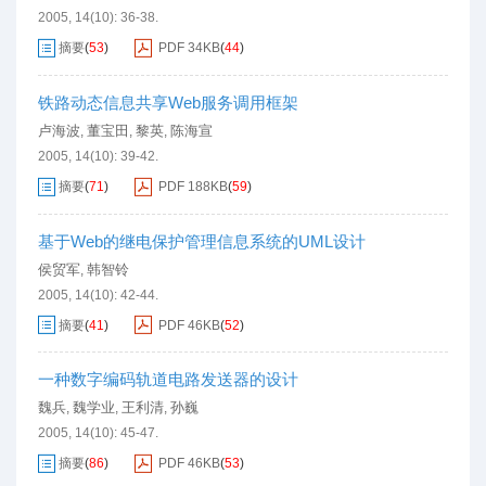
2005, 14(10): 36-38.
摘要
(
53
)
PDF
34KB
(
44
)
铁路动态信息共享Web服务调用框架
卢海波
董宝田
黎英
陈海宣
,
,
,
2005, 14(10): 39-42.
摘要
(
71
)
PDF
188KB
(
59
)
基于Web的继电保护管理信息系统的UML设计
侯贸军
韩智铃
,
2005, 14(10): 42-44.
摘要
(
41
)
PDF
46KB
(
52
)
一种数字编码轨道电路发送器的设计
魏兵
魏学业
王利清
孙巍
,
,
,
2005, 14(10): 45-47.
摘要
(
86
)
PDF
46KB
(
53
)