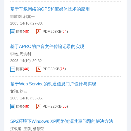
基于车载网络的GPS和流媒体技术的应用
司胜剑
郭其一
,
2005, 14(10): 27-30.
摘要
(
40
)
PDF
268KB
(
54
)
基于APRO的声音文件传输记录的实现
李艳
周洪利
,
2005, 14(10): 30-32.
摘要
(
46
)
PDF
30KB
(
75
)
基于Web Service的铁通信息门户设计与实现
龙翔
刘云
,
2005, 14(10): 33-36.
摘要
(
48
)
PDF
226KB
(
55
)
SP2环境下Windows XP网络资源共享问题的解决方法
江银道
王前
杨领荣
,
,