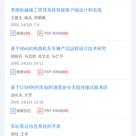
养路机械施工管理系统智能客户端设计和实现
王建生
杨岳
郭飒飒
,
,
2005, 14(10): 7-9.
摘要
(
39
)
PDF
80KB
(
46
)
基于Web的铁路机车车辆产品远程设计技术研究
胡丽芬
马思群
兆文忠
马伫平
,
,
,
2005, 14(10): 10-12.
摘要
(
49
)
PDF
49KB
(
80
)
基于GSM的列车临时调度命令无线传输试验系统
游向东
方芳
,
2005, 14(10): 13-16.
摘要
(
52
)
PDF
93KB
(
49
)
车站客运信息系统的开发
张恬
王卓
,