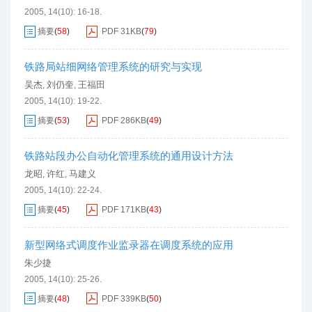
2005, 14(10): 16-18.
摘要
(
58
)
PDF
31KB
(
79
)
铁路局站细网络管理系统的研究与实现
吴杰
刘仍奎
王福田
,
,
2005, 14(10): 19-22.
摘要
(
53
)
PDF
286KB
(
49
)
铁路站段办公自动化管理系统的通用设计方法
龙昭
许红
马建义
,
,
2005, 14(10): 22-24.
摘要
(
45
)
PDF
171KB
(
43
)
新型网络式调度作业监录器在调度系统的应用
朱少捷
2005, 14(10): 25-26.
摘要
(
48
)
PDF
339KB
(
50
)