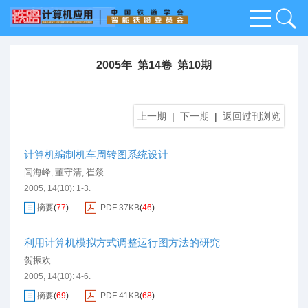
2005年 第14卷 第10期
上一期
|
下一期
|
返回过刊浏览
计算机编制机车周转图系统设计
闫海峰
董守清
崔燚
,
,
2005, 14(10): 1-3.
摘要
(
77
)
PDF
37KB
(
46
)
利用计算机模拟方式调整运行图方法的研究
贺振欢
2005, 14(10): 4-6.
摘要
(
69
)
PDF
41KB
(
68
)