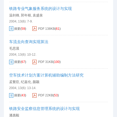
铁路专业气象服务系统的设计与实现
温剑锋
郭年根
袁盛泉
,
,
2004, 13(6): 7-9.
摘要
(
59
)
PDF
138KB
(
61
)
车流去向查询实现算法
毛思晨
2004, 13(6): 10-12.
摘要
(
67
)
PDF
31KB
(
100
)
空车技术计划方案计算机辅助编制方法研究
孟繁臣
纪嘉伦
颜颖
,
,
2004, 13(6): 13-14.
摘要
(
43
)
PDF
22KB
(
53
)
铁路安全监察信息管理系统的设计与实现
潘惠毅