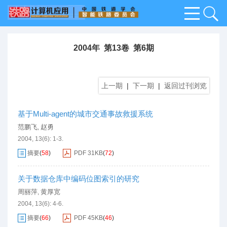
2004年 第13卷 第6期
上一期
|
下一期
|
返回过刊浏览
基于Multi-agent的城市交通事故救援系统
范鹏飞
赵勇
,
2004, 13(6): 1-3.
摘要
(
58
)
PDF
31KB
(
72
)
关于数据仓库中编码位图索引的研究
周丽萍
黄厚宽
,
2004, 13(6): 4-6.
摘要
(
66
)
PDF
45KB
(
46
)